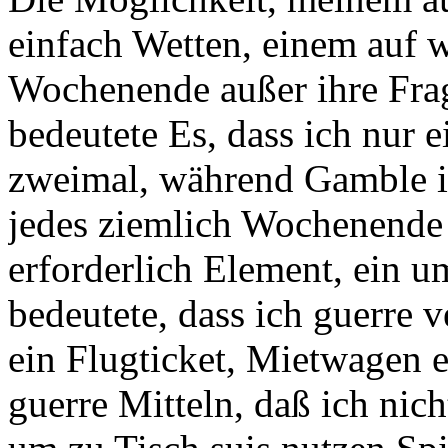
einfach Wetten, einem auf
Wochenende außer ihre Fr
bedeutete Es, dass ich nur 
zweimal, während Gamble ic
jedes ziemlich Wochenende v
erforderlich Element, ein 
bedeutete, dass ich guerre 
ein Flugticket, Mietwagen e
guerre Mitteln, daß ich nic