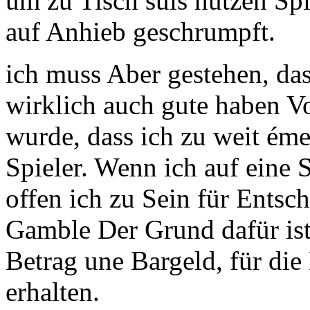
um zu Tisch suis nutzen Spi
auf Anhieb geschrumpft.
ich muss Aber gestehen, das
wirklich auch gute haben Vo
wurde, dass ich zu weit ém
Spieler. Wenn ich auf eine 
offen ich zu Sein für Entsch
Gamble Der Grund dafür ist
Betrag une Bargeld, für di
erhalten.