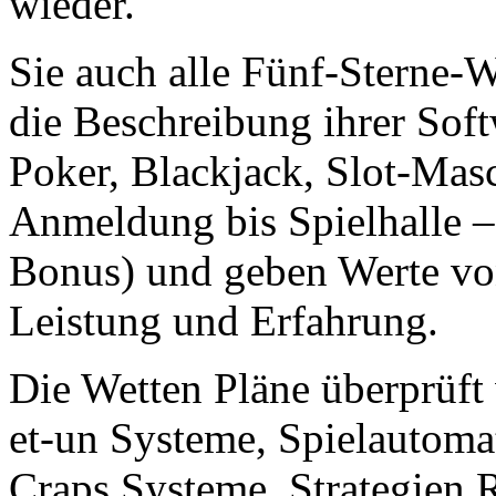
wieder."
Sie auch alle Fünf-Sterne-W
die Beschreibung ihrer Sof
Poker, Blackjack, Slot-Mas
Anmeldung bis Spielhalle – 
Bonus) und geben Werte von
Leistung und Erfahrung.
Die Wetten Pläne überprüft
et-un Systeme, Spielautom
Craps Systeme, Strategien R