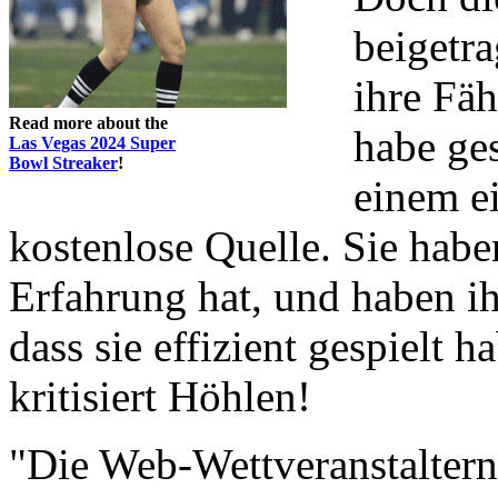
beigetra
ihre Fä
Read more about the
habe ges
Las Vegas 2024 Super
Bowl Streaker
!
einem e
kostenlose Quelle. Sie habe
Erfahrung hat, und haben i
dass sie effizient gespielt h
kritisiert Höhlen!
"Die Web-Wettveranstaltern 