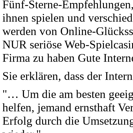
Fünf-Sterne-Empfehlungen, 
ihnen spielen und verschie
werden von Online-Glückss
NUR seriöse Web-Spielcasin
Firma zu haben Gute Intern
Sie erklären, dass der Intern
"… Um die am besten geeign
helfen, jemand ernsthaft V
Erfolg durch die Umsetzung